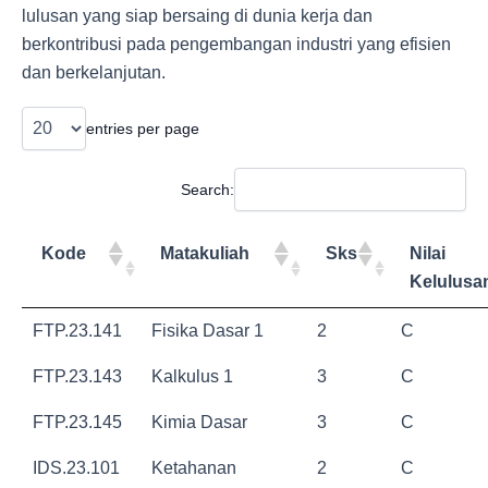
lulusan yang siap bersaing di dunia kerja dan
berkontribusi pada pengembangan industri yang efisien
dan berkelanjutan.
entries per page
Search:
Kode
Matakuliah
Sks
Nilai
Kelulusa
FTP.23.141
Fisika Dasar 1
2
C
FTP.23.143
Kalkulus 1
3
C
FTP.23.145
Kimia Dasar
3
C
IDS.23.101
Ketahanan
2
C