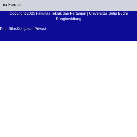
isi Formulir
Copyright 2025 Fakultas Teknik dan Pertanian | Universitas Setia Budhi
Rangkasbitung
Peta Situs
Kebijakan Privasi