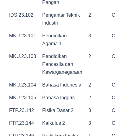
Pangan
IDS.23.102
Pengantar Teknik
2
C
Industri
MKU.23.101
Pendidikan
3
C
Agama 1
MKU.23.103
Pendidikan
2
C
Pancasila dan
Kewarganegaraan
MKU.23.104
Bahasa Indonesia
2
C
MKU.23.105
Bahasa Inggris
2
C
FTP.23.142
Fisika Dasar 2
3
C
FTP.23.144
Kalkulus 2
3
C
FTP.23.146
Praktikum Fisika
1
C