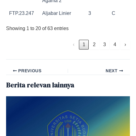
Agama 2
FTP.23.247
Aljabar Linier
3
C
Showing 1 to 20 of 63 entries
‹
1
2
3
4
›
PREVIOUS
NEXT
Berita relevan lainnya